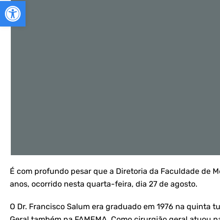
Abrir a barra de ferramentas
É com profundo pesar que a Diretoria da Faculdade de Me
anos, ocorrido nesta quarta-feira, dia 27 de agosto.
O Dr. Francisco Salum era graduado em 1976 na quinta t
Geral também na FAMEMA. Como cirurgião geral atuou