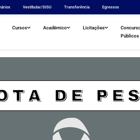
nários
Vestibular/SISU
Transferência
Egressos
Cursos
Acadêmico
Licitações
Concurs
Públicos