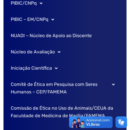
PIBIC/CNPq
Editais
Formulário de solicitação de sala
PIBIC – EM/CNPq
Laboratório de Informática
Sobre o PIBIC/CNPq
NUADI – Núcleo de Apoio ao Discente
Laboratório Morfo Funcional
Cronograma
Sobre o PIBIC – EM
Núcleo de Avaliação
Comitê institucional
Comitê Institucional
Iniciação Científica
Comissão de pesquisa
Comissão de pesquisa
Caderno de Avaliação
Comitê de Ética em Pesquisa com Seres
Processo Seletivo
Cronograma
Regulamento Interno – PIC FAMEMA
Humanos – CEP/FAMEMA
Contato do PIBI / CNPq
Processo Seletivo
Comissão de Pesquisa
Comissão de Ética no Uso de Animais/CEUA da
Portaria dos Membros
Faculdade de Medicina de Marília/FAMEMA
Seminário da Iniciação Científica
Contato do PIBIC-EM
Diretrizes para Cadastro