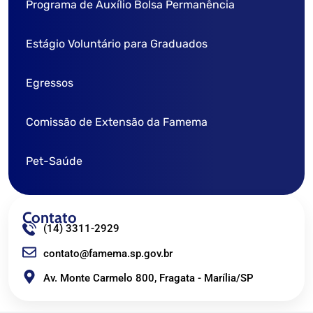
Programa de Auxílio Bolsa Permanência
Normas para Elaboração do Relatório Anual de IC
Estágio Voluntário para Graduados
Seminário de Iniciação Científica
Egressos
Comissão de Extensão da Famema
Pet-Saúde
Contato
(14) 3311-2929
contato@famema.sp.gov.br
Av. Monte Carmelo 800, Fragata - Marília/SP