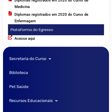
Diplomas registrados em 2020 do Curso de
Medicina
Diplomas registrados em 2020 do Curso de
Enfermagem
Plataforma do Egresso
Acesse aqui
Secretaria do Curso
Biblioteca
Vestibular
Pet Saúde
SISU
Recursos Educacionais
Transferência