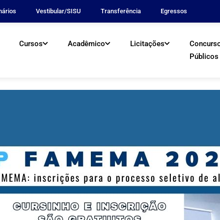
nários
Vestibular/SISU
Transferência
Egressos
Cursos
Acadêmico
Licitações
Concurs
Públicos