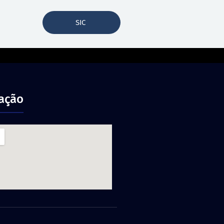
SIC
zação