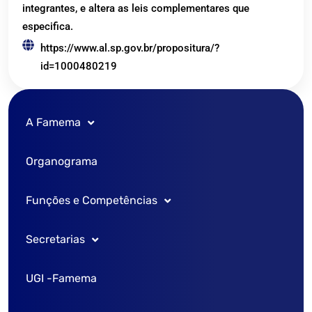
integrantes, e altera as leis complementares que
especifica.
https://www.al.sp.gov.br/propositura/?
id=1000480219
A Famema
Organograma
Nossa História
Funções e Competências
Missão
Secretarias
Logos
Congregação
UGI -Famema
Galeria de Diretores
Diretoria Geral
Secretaria de Graduação