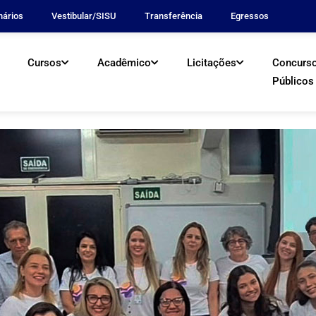
nários
Vestibular/SISU
Transferência
Egressos
Cursos
Acadêmico
Licitações
Concurs
Públicos