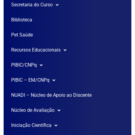
Secretaria do Curso
Biblioteca
Vestibular
Pet Saúde
SISU
Recursos Educacionais
Transferência
PIBIC/CNPq
Formulário de solicitação de sala
Editais
PIBIC – EM/CNPq
Sobre o PIBIC/CNPq
Laboratório de Informática
NUADI – Núcleo de Apoio ao Discente
Sobre o PIBIC – EM
Cronograma
Laboratório Morfo Funcional
Núcleo de Avaliação
Comitê Institucional
Comitê institucional
Iniciação Científica
Caderno de Avaliação
Comissão de pesquisa
Comissão de pesquisa