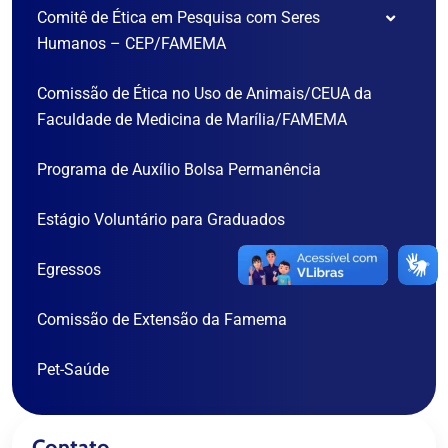
Comitê de Ética em Pesquisa com Seres
Regulamento Interno – PIC FAMEMA
Cronograma
Humanos – CEP/FAMEMA
Processo Seletivo
Comissão de Pesquisa
Comissão de Ética no Uso de Animais/CEUA da
Processo Seletivo
Portaria dos Membros
Contato do PIBI / CNPq
Faculdade de Medicina de Marília/FAMEMA
Diretrizes para Cadastro
Contato do PIBIC-EM
Seminário da Iniciação Científica
Programa de Auxílio Bolsa Permanência
Normas para Elaboração do Relatório Anual de IC
Estágio Voluntário para Graduados
Seminário de Iniciação Científica
Egressos
Comissão de Extensão da Famema
Pet-Saúde
Contato