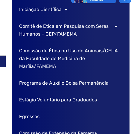
Iniciação Científica
Comissão de pesquisa
Caderno de Avaliação
Comitê de Ética em Pesquisa com Seres
Cronograma
Regulamento Interno – PIC FAMEMA
Humanos – CEP/FAMEMA
Processo Seletivo
Comissão de Pesquisa
Comissão de Ética no Uso de Animais/CEUA
Portaria dos Membros
da Faculdade de Medicina de
Contato do PIBIC-EM
Diretrizes para Cadastro
Marília/FAMEMA
Normas para Elaboração do Relatório Anual de IC
Programa de Auxílio Bolsa Permanência
Seminário de Iniciação Científica
Estágio Voluntário para Graduados
Egressos
Comissão de Extensão da Famema