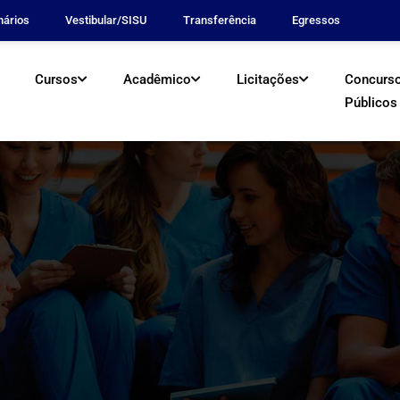
nários
Vestibular/SISU
Transferência
Egressos
Cursos
Acadêmico
Licitações
Concurs
Públicos