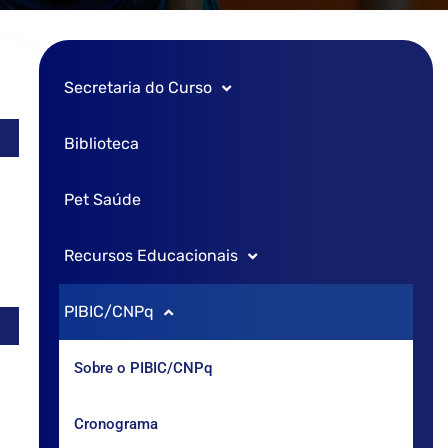
Secretaria do Curso
Biblioteca
Vestibular
Pet Saúde
SISU
Recursos Educacionais
Transferência
PIBIC/CNPq
Editais
Formulário de solicitação de sala
Laboratório de Informática
Sobre o PIBIC/CNPq
Laboratório Morfo Funcional
Cronograma