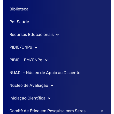
Biblioteca
Vestibular
Pet Saúde
SISU
Recursos Educacionais
Transferência
PIBIC/CNPq
Editais
Formulário de solicitação de sala
PIBIC – EM/CNPq
Laboratório de Informática
Sobre o PIBIC/CNPq
NUADI – Núcleo de Apoio ao Discente
Laboratório Morfo Funcional
Cronograma
Sobre o PIBIC – EM
Núcleo de Avaliação
Comitê institucional
Comitê Institucional
Iniciação Científica
Comissão de pesquisa
Comissão de pesquisa
Caderno de Avaliação
Comitê de Ética em Pesquisa com Seres
Processo Seletivo
Cronograma
Regulamento Interno – PIC FAMEMA