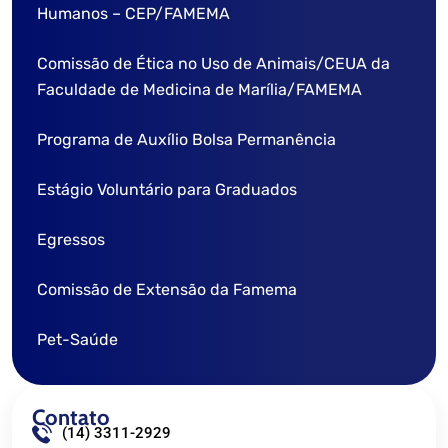
Humanos – CEP/FAMEMA
Contato do PIBI / CNPq
Processo Seletivo
Comissão de Pesquisa
Comissão de Ética no Uso de Animais/CEUA da
Portaria dos Membros
Seminário da Iniciação Científica
Contato do PIBIC-EM
Diretrizes para Cadastro
Faculdade de Medicina de Marília/FAMEMA
Normas para Elaboração do Relatório Anual de IC
Programa de Auxílio Bolsa Permanência
Seminário de Iniciação Científica
Estágio Voluntário para Graduados
Egressos
Comissão de Extensão da Famema
Pet-Saúde
Contato
(14) 3311-2929