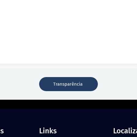
Transparência
s
Links
Locali