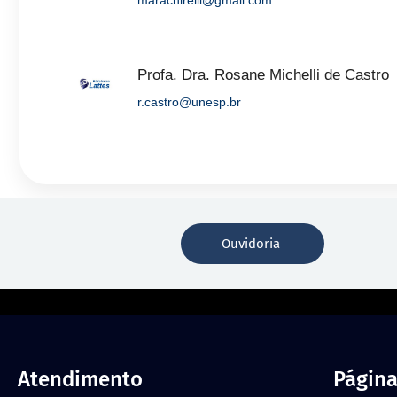
marachirelli@gmail.com
Profa. Dra. Rosane Michelli de Castro
r.castro@unesp.br
Ouvidoria
Atendimento
Página