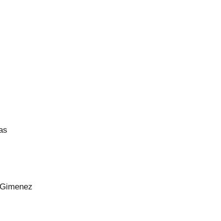
as
o Gimenez