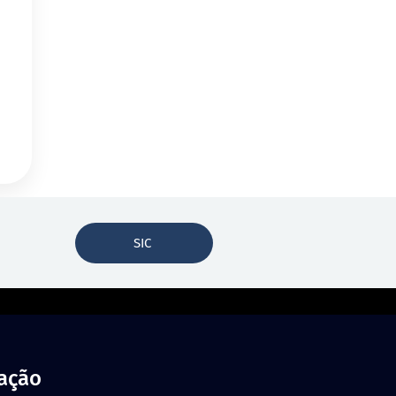
SIC
zação