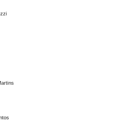
zzi
Martins
ntos