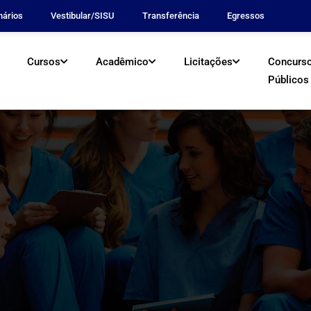
nários
Vestibular/SISU
Transferência
Egressos
Cursos
Acadêmico
Licitações
Concurs
Públicos